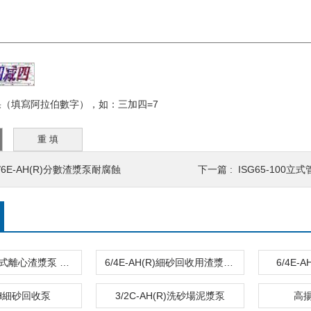
（填寫阿拉伯數字），如：三加四=7
/6E-AH(R)分數渣漿泵耐腐蝕
下一篇 :
ISG65-100立
1.5/1C-HH臥式離心渣漿泵 板框壓濾機
6/4E-AH(R)細砂回收用渣漿泵 板框壓濾機
6/4E-
-AH細砂回收泵
3/2C-AH(R)洗砂場泥漿泵
高