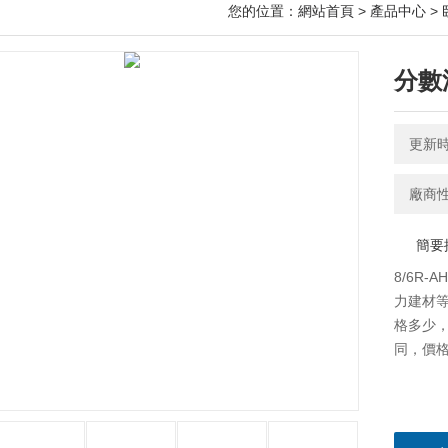
您的位置：
網站首頁
>
產品中心
>
分數
更新時間
廠商
簡要
8/6R
力建材
格多少
同，價