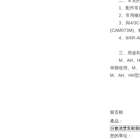
二、常見的
1、配件常用高鉻
2、常用橡膠易損
3、與4/3C-
(CAM073M
4、8/6R-A
三、用途和
M、AH、H
串聯使用。M、
M、AH、HH
留言框
產品：
您的單位：