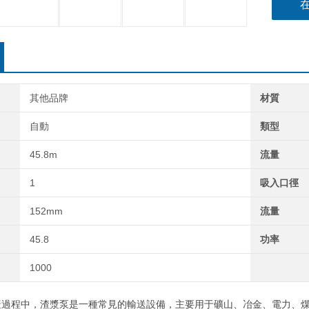
其他品牌
材質
自動
類型
45.8m
流量
1
吸入口徑
152mm
流量
45.8
功率
1000
程中，渣漿泵是一種常見的輸送設備，主要用于礦山、冶金、電力、煤炭