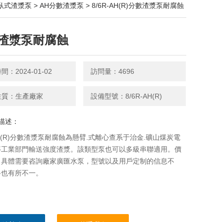
臥式渣漿泵
>
AH分數渣漿泵
> 8/6R-AH(R)分數渣漿泵耐腐蝕
渣漿泵耐腐蝕
：2024-01-02
訪問量：4696
性質：生產廠家
設備型號：8/6R-AH(R)
描述：
-AH(R)分數渣漿泵耐腐蝕為懸臂.式離心查系于治金.礦山煤炭電
等工業部門輸送強度渣漿。該類型泵也可以多級串聯適用。價
，具體需要咨詢廠家廣匯水泵，型號以及用戶定制的信息不
格也有所不一。