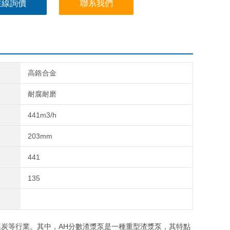
在線詢價
聯系我們
高鉻合金
耐腐耐磨
441m3/h
203mm
441
135
等行業。其中，AH分數渣漿泵是一種重型渣漿泵，其特點