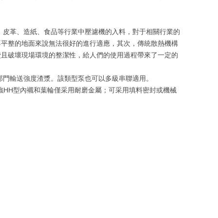
漆、皮革、造紙、食品等行業中壓濾機的入料，對于相關行業的
不平整的地面來說無法很好的進行適應，其次，傳統散熱機構
費且破壞現場環境的整潔性，給人們的使用過程帶來了一定的
業部門輸送強度渣漿。該類型泵也可以多級串聯適用。
HH型內襯和葉輪僅采用耐磨金屬；可采用填料密封或機械