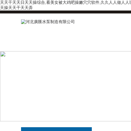
天天干天天日天天操综合,看美女被大鸡吧操嫩穴穴软件,久久人人做人人玩
天操天天干天天弄