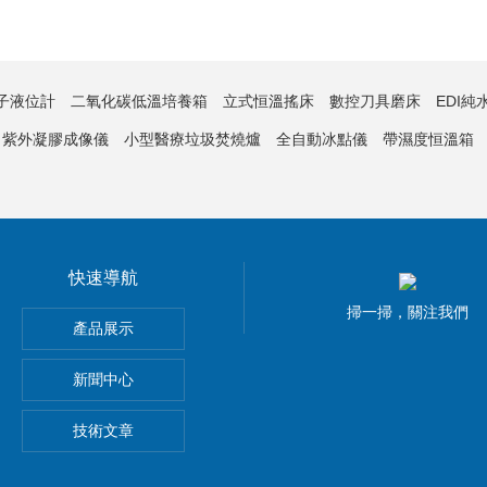
子液位計
二氧化碳低溫培養箱
立式恒溫搖床
數控刀具磨床
EDI純
紫外凝膠成像儀
小型醫療垃圾焚燒爐
全自動冰點儀
帶濕度恒溫箱
快速導航
掃一掃，關注我們
渣漿泵
產品展示
新聞中心
漿泵 板框壓濾機
技術文章