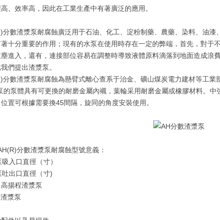
程高、效率高，因此在工業生產中有著廣泛的應用。
(R)分數渣漿泵耐腐蝕廣泛用于石油、化工、淀粉制藥、農藥、染料、油
有著十分重要的作用；現有的水泵在使用時存在一定的弊端，首先，對于
灰塵進入，還有，連接部位容易在調整時導致液體原料滴落到地面造成浪
此我們提出渣漿泵。
(R)分數渣漿泵耐腐蝕為懸臂式離心查系于治金、礦山煤炭電力建材等工
的泵體具有可更換的耐磨金屬內襯，葉輪采用耐磨金屬或橡膠材料。中強
位置可根據需要換45間隔，旋同的角度安裝使用。
AH(R)分數渣漿泵耐腐蝕型號意義：
吸入口直徑（寸）
吐出口直徑（寸)
高揚程渣漿泵
渣漿泵