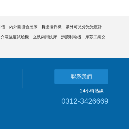
水儀
內外圓復合磨床
折槳攪拌機
紫外可見分光光度計
介電強度試驗機
立臥兩用銑床
沸騰制粒機
摩莎工業交
聯系我們
24小時熱線：
0312-3426669