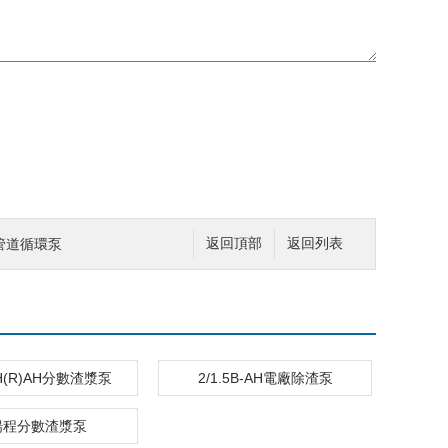
式管道循環泵
返回頂部
返回列表
AH(R)AH分數渣漿泵
2/1.5B-AH電廠除渣泵
揚程分數渣漿泵