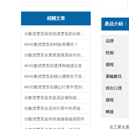
相關文章
產品介紹：
分數渣漿泵與其他渣漿泵的比較分析
品牌
AH分數渣漿泵的特點有哪些？
性能
分數渣漿泵在農業灌溉系統中的應用探討
揚程
AH分數渣漿泵的選擇和維護注意
AH分數渣漿泵的核心優勢在于其出色的抗堵塞性能
葉輪數目
AH分數渣漿泵在礦山行業中受到廣泛關注
排出口徑
分數渣漿泵改良提高設備性能，為礦山工作帶來更大效益
揚程
分數渣漿泵在這些行業中的用途分別是什么？
轉速
分數渣漿泵如何快速修復破損部件
在工業生產過