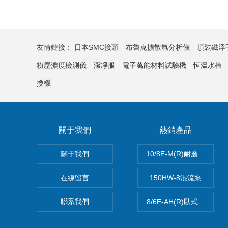
友情鏈接：
日本SMC接頭
布魯克擴散氫分析儀
頂裝磁浮
粉塵濃度檢測儀
潔凈服
電子萬能材料試驗機
恒溫水槽
換機
關于我們
熱銷產品
關于我們
10/8E-M(R)耐磨耐腐蝕
在線留言
150HW-8混流泵
聯系我們
8/6E-AH(R)臥式離心渣