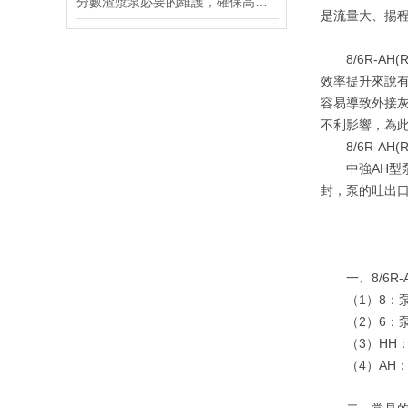
分數渣漿泵必要的維護，確保高效使用的前提
是流量大、揚
8/6R-AH
效率提升來說
容易導致外接
不利影響，為
8/6R-AH
中強AH型泵
封，泵的吐出口
一、8/6R-
（1）8：泵
（2）6：泵
（3）HH：
（4）AH：