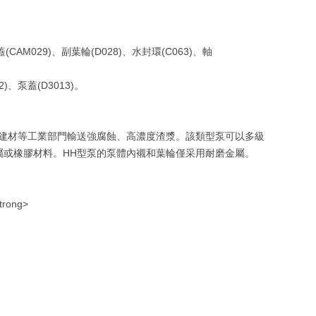
。
AM029)、副葉輪(D028)、水封環(C063)、軸
、泵蓋(D3013)。
建材等工業部門輸送強腐蝕、高濃度渣漿。該類型泵可以多級
屬或橡膠材料。HH型泵的泵體內襯和葉輪僅采用耐磨金屬。