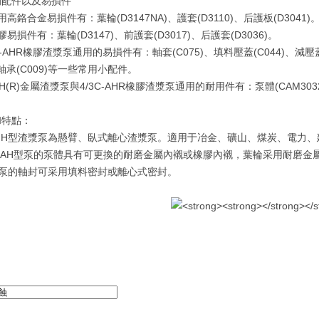
配件以及易損件
合金易損件有：葉輪(D3147NA)、護套(D3110)、后護板(D3041)
件有：葉輪(D3147)、前護套(D3017)、后護套(D3036)。
AHR橡膠渣漿泵通用的易損件有：軸套(C075)、填料壓蓋(C044)、減壓蓋(C
)、軸承(C009)等一些常用小配件。
H(R)金屬渣漿泵與4/3C-AHR橡膠渣漿泵通用的耐用件有：泵體(CAM3032)
特點：
H型渣漿泵為懸臂、臥式離心渣漿泵。適用于冶金、礦山、煤炭、電力、
AH型泵的泵體具有可更換的耐磨金屬內襯或橡膠內襯，葉輪采用耐磨金
型泵的軸封可采用填料密封或離心式密封。